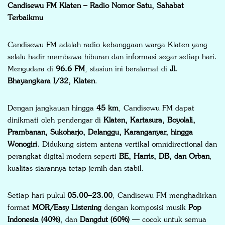
Candisewu FM Klaten – Radio Nomor Satu, Sahabat
Terbaikmu
Candisewu FM adalah radio kebanggaan warga Klaten yang
selalu hadir membawa hiburan dan informasi segar setiap hari.
Mengudara di
96.6 FM
, stasiun ini beralamat di
Jl.
Bhayangkara I/32, Klaten
.
Dengan jangkauan hingga
45 km
, Candisewu FM dapat
dinikmati oleh pendengar di
Klaten, Kartasura, Boyolali,
Prambanan, Sukoharjo, Delanggu, Karanganyar, hingga
Wonogiri
. Didukung sistem antena vertikal omnidirectional dan
perangkat digital modern seperti
BE, Harris, DB, dan Orban
,
kualitas siarannya tetap jernih dan stabil.
Setiap hari pukul
05.00–23.00
, Candisewu FM menghadirkan
format
MOR/Easy Listening
dengan komposisi musik
Pop
Indonesia (40%)
, dan
Dangdut (60%)
— cocok untuk semua