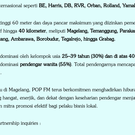
ternasional seperti
BE, Harris, DB, RVR, Orban, Rolland, Yama
setinggi 60 meter dan daya pancar maksimum yang diizinkan pe
if hingga
40 kilometer
, meliputi
Magelang, Temanggung, Parakan
ang, Ambarawa, Borobudur, Tegalrejo, hingga Grabag.
ominasi oleh kelompok usia
25–39 tahun (30%) dan di atas 40
dominasi
pendengar wanita (55%)
. Total pendengarnya mencap
.
u di Magelang, POP FM terus berkomitmen menghadirkan hiburan,
g hangat, enerjik, dan dekat dengan keseharian pendengar me
n mitra promosi efektif bagi pelaku bisnis lokal.
rtnership inquiries :