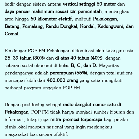
hadir dengan sistem antena
vertical setinggi 60 meter
dan
daya pancar maksimum sesuai izin pemerintah
, menjangkau
area hingga
60 kilometer efektif
, meliputi
Pekalongan,
Batang, Pemalang, Randu Dongkal, Kendal, Kedungwuni, dan
Comal
.
Pendengar POP FM Pekalongan didominasi oleh kalangan usia
25–39 tahun (30%)
dan
di atas 40 tahun (40%)
, dengan
sebaran sosial ekonomi di kelas
B, C, dan D
. Mayoritas
pendengarnya adalah
perempuan (55%)
, dengan total audiens
mencapai lebih dari
400.000 orang
yang setia mengikuti
berbagai program unggulan POP FM.
Dengan positioning sebagai
radio dangdut nomor satu di
Pekalongan
, POP FM tidak hanya menjadi sumber hiburan dan
informasi, tetapi juga
mitra promosi terpercaya
bagi pelaku
bisnis lokal maupun nasional yang ingin menjangkau
masyarakat luas secara efektif.