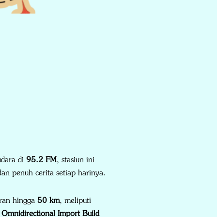
udara di
95.2 FM
, stasiun ini
n penuh cerita setiap harinya.
aran hingga
50 km
, meliputi
a
Omnidirectional Import Build