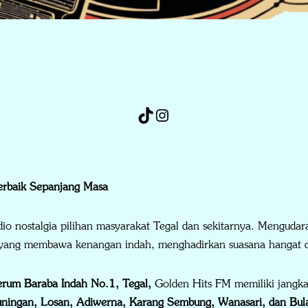
erbaik Sepanjang Masa
dio nostalgia pilihan masyarakat Tegal dan sekitarnya. Mengudar
s yang membawa kenangan indah, menghadirkan suasana hangat da
erum Baraba Indah No.1, Tegal,
Golden Hits FM memiliki jangka
Kuningan, Losan, Adiwerna, Karang Sembung, Wanasari, dan Bu