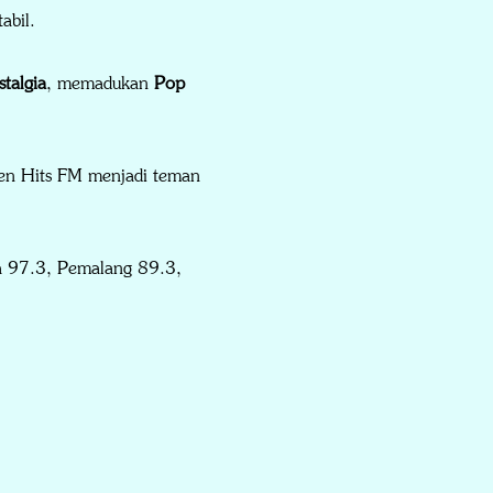
abil.
talgia
, memadukan
Pop
lden Hits FM menjadi teman
a 97.3, Pemalang 89.3,