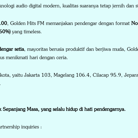
knologi audio digital modern, kualitas suaranya tetap jernih dan st
.00
, Golden Hits FM memanjakan pendengar dengan format
Nos
(60%)
yang timeless.
engar setia
, mayoritas berusia produktif dan berjiwa muda, Go
gus menikmati hari dengan ceria.
kota, yaitu Jakarta 103, Magelang 106.4, Cilacap 95.9, Jepar
.
 Sepanjang Masa, yang selalu hidup di hati pendengarnya.
rtnership inquiries :